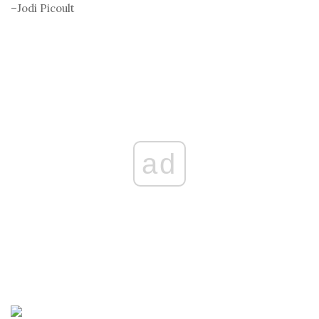
–Jodi Picoult
ad