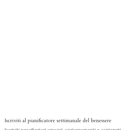
Iscriviti al pianificatore settimanale del benessere
Iscriviti per ulteriori omaggi, aggiornamenti e contenuti