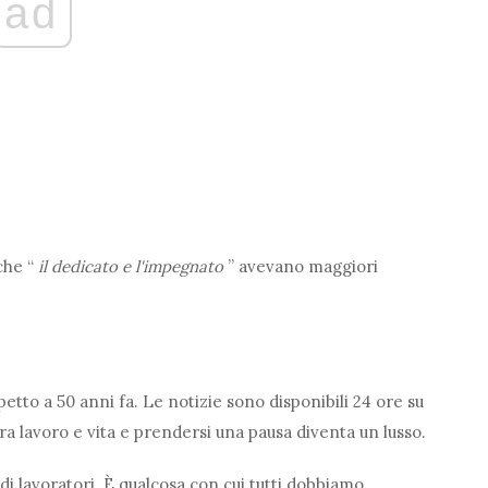
ad
 che “
il dedicato e l'impegnato
” avevano maggiori
etto a 50 anni fa. Le notizie sono disponibili 24 ore su
 tra lavoro e vita e prendersi una pausa diventa un lusso.
di lavoratori. È qualcosa con cui tutti dobbiamo