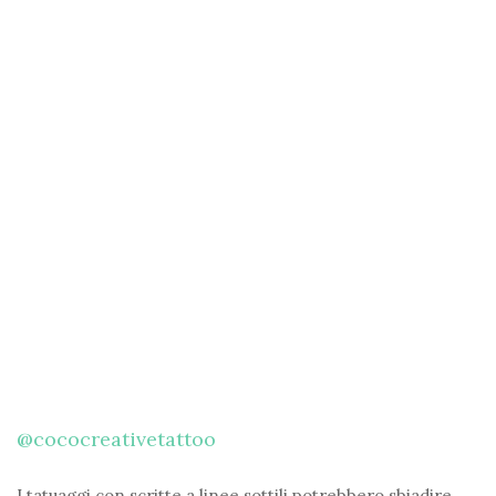
@cococreativetattoo
I tatuaggi con scritte a linee sottili potrebbero sbiadire