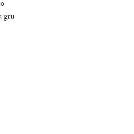
to
a gru